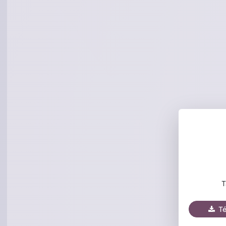
T
Tél